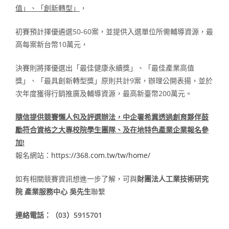
值」、「創新轉型」
，
初賽預計擇優遴選50-60案，並提供入選單位所需輔導資源，最
高每案新台幣10萬元，
決賽則將擇優選出「最佳健康永續獎」、「最佳產業高值
獎」、「最具創新轉型獎」原則共計9案，辦理公開表揚，並於
次年度獲得行銷推廣及輔導資源，最高新臺幣200萬元。
隨信提供競賽懶人包及評選辦法，中企署希冀透過創育夥伴鼓
勵符合資格之大專校院學生團隊、及在地特色產業企業報名參
加
!
報名網站：
https://368.com.tw/tw/home/
如有相關競賽資訊想進一步了解，可與
財團法人工業技術研究
院 產業服務中心 吳先生
聯繫
連絡電話：（
03）5915701