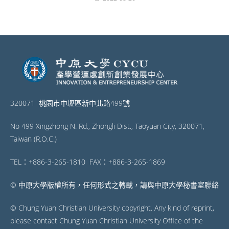
320071 桃園市中壢區新中北路499號
No 499 Xingzhong N. Rd., Zhongli Dist., Taoyuan City, 320071,
Taiwan (R.O.C.)
TEL：+886-3-265-1810 FAX：+886-3-265-1869
© 中原大學版權所有，任何形式之轉載，請與中原大學秘書室聯絡
© Chung Yuan Christian University copyright. Any kind of reprint,
please contact Chung Yuan Christian University Office of the