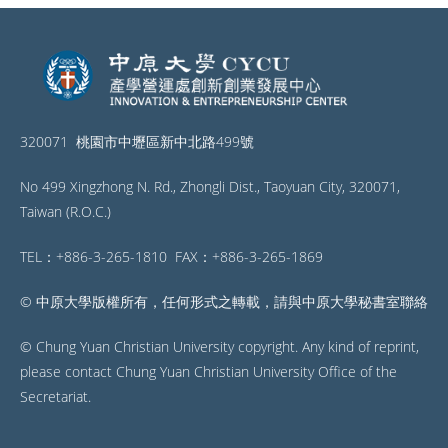
320071 桃園市中壢區新中北路499號
No 499 Xingzhong N. Rd., Zhongli Dist., Taoyuan City, 320071,
Taiwan (R.O.C.)
TEL：+886-3-265-1810 FAX：+886-3-265-1869
© 中原大學版權所有，任何形式之轉載，請與中原大學秘書室聯絡
© Chung Yuan Christian University copyright. Any kind of reprint,
please contact Chung Yuan Christian University Office of the
Secretariat.