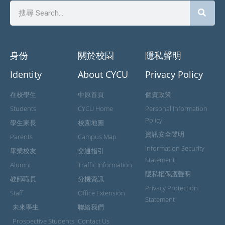
身份
關於校園
隱私聲明
Identity
About CYCU
Privacy Policy
在校學生
中原首頁
個資政策
Students
CYCU Home
Personal Information
Policy
學生家長
校園地圖
資訊安全聲明
Parents
Campus Map
Information Security
畢業校友
交通指引
Statement
Alumni
Traffic Information
隱私權保護聲明
教師職員
分機資訊
Privacy Protection
Staff
Office Extension
Statement
未來學生
聯絡我們
Prospective Students
Contact Us