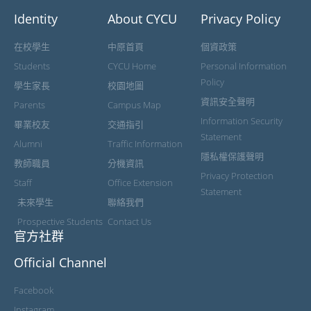
Identity
About CYCU
Privacy Policy
在校學生
中原首頁
個資政策
Students
CYCU Home
Personal Information
Policy
學生家長
校園地圖
資訊安全聲明
Parents
Campus Map
Information Security
畢業校友
交通指引
Statement
Alumni
Traffic Information
隱私權保護聲明
教師職員
分機資訊
Privacy Protection
Staff
Office Extension
Statement
未來學生
聯絡我們
Prospective Students
Contact Us
官方社群
Official Channel
Facebook
Instagram