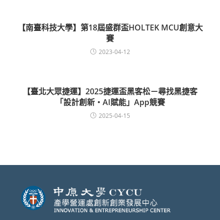
【南臺科技大學】第18屆盛群盃HOLTEK MCU創意大
賽
2023-04-12
【臺北大眾捷運】2025捷運盃黑客松－尋找黑捷客
「設計創新・AI賦能」App競賽
2025-04-15