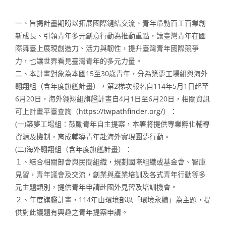
一、旨揭計畫期盼以拓展國際鏈結交流、青年帶動百工百業創
新成長、引領青年多元創意行動為推動重點，讓臺灣青年在國
際舞臺上展現創造力、活力與韌性，提升臺灣青年國際競爭
力，也讓世界看見臺灣青年的多元力量。
二、本計畫對象為本國15至30歲青年，分為築夢工場組與海外
翱翔組（含年度旗艦計畫），第2梯次報名自114年5月1日起至
6月20日，海外翱翔組旗艦計畫自4月1日至6月20日，相關資訊
可上計畫平臺查詢（
https://twpathfinder.org/
）：
(一)築夢工場組：鼓勵青年自主提案，本署將提供專業孵化輔導
資源及機制，育成輔導青年赴海外實現圓夢行動。
(二)海外翱翔組（含年度旗艦計畫）：
１、結合相關部會與民間組織，規劃國際組織或基金會、智庫
見習，青年議會及交流，創業與產業培訓及各式青年行動等多
元主題類別，提供青年申請赴國外見習及培訓機會。
２、年度旗艦計畫，114年由環境部以「環境永續」為主題，提
供對此議題有興趣之青年提案申請。