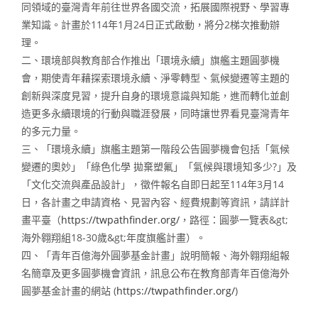
同領域的臺灣青年前往世界各國交流，拓展國際視野、學習專
業知識。計畫於114年1月24日正式啟動，將分2梯次推動辦
理。
二、環境部與教育部合作推出「環境永續」旗艦主題圓夢機
會，期使青年藉探索環境永續、淨零轉型、氣候變遷等主題的
創新與深度見習，提升自身的環境意識與知能，進而轉化並創
造更多永續環境的行動與職涯發展，同時讓世界看見臺灣青年
的多元力量。
三、「環境永續」旗艦主題第一階段公告圓夢機會包括「氣候
變遷的奧妙」「綠色化學 拋棄塑氟」「氣候與環境知多少?」及
「文化交流與產品設計」，徵件報名自即日起至114年3月14
日，各計畫之申請資格、見習內容、經費規劃等資訊，請詳計
畫平臺（
https://twpathfinder.org/
，路徑：圓夢一覽表&gt;
海外翱翔組18-30歲&gt;年度旗艦計畫）。
四、「青年百億海外圓夢基金計畫」說明簡報、海外翱翔組報
名簡章及更多圓夢機會資訊，訊息公布在教育部青年百億海外
圓夢基金計畫的網站 (
https://twpathfinder.org/
)