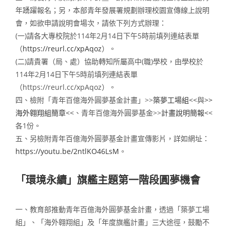
年踴躍報名；另，本部青年發展署規劃辦理校園宣傳線上說明
會，如欲申請說明會場次，請依下列方式辦理：
(一)請各大專校院於114年2月14日下午5時前填列連結表單
（
https://reurl.cc/xpAqoz
）。
(二)請貴署（局、處）協助轉知所屬高中(職)學校，由學校於
114年2月14日下午5時前填列連結表單
（https://reurl.cc/xpAqoz）。
四、檢附「青年百億海外圓夢基金計畫」>>
築夢工場組<<
與
>>
海外翱翔組簡章<<
、青年百億海外圓夢基金>>
計畫說明簡報<<
各1份。
五、另檢附青年百億海外圓夢基金計畫宣傳影片，詳如網址：
https://youtu.be/2ntlKO46LsM
。
「環境永續」旗艦主題第一階段圓夢機會
一、教育部推動青年百億海外圓夢基金計畫，透過「築夢工場
組」、「海外翱翔組」及「年度旗艦計畫」三大途徑，鼓勵不