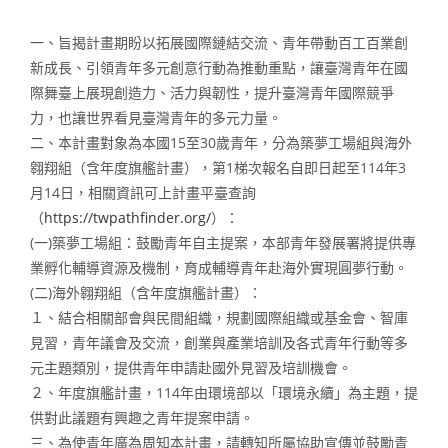
一、旨揭計畫期盼以拓展國際鏈結交流、青年帶動百工百業創
新成長、引領青年多元創意行動為推動重點，讓臺灣青年在國
際舞臺上展現創造力、活力與韌性，提升臺灣青年國際競爭
力，也讓世界看見臺灣青年的多元力量。
二、本計畫對象為本國15至30歲青年，分為築夢工場組與海外
翱翔組（含年度旗艦計畫），第1梯次報名自即日起至114年3
月14日，相關資訊可上計畫平臺查詢
（
https://twpathfinder.org/
）：
(一)築夢工場組：鼓勵青年自主提案，本部青年發展署將提供專
業孵化輔導資源及機制，育成輔導青年赴海外實現圓夢行動。
(二)海外翱翔組（含年度旗艦計畫）：
１、結合相關部會與民間組織，規劃國際組織或基金會、智庫
見習，青年議會及交流，創業與產業培訓及各式青年行動等多
元主題類別，提供青年申請赴國外見習及培訓機會。
２、年度旗艦計畫，114年由環境部以「環境永續」為主題，提
供對此議題有興趣之青年提案申請。
三、為使青年廣為周知本計畫，請轉知所屬協助宣傳並鼓勵青