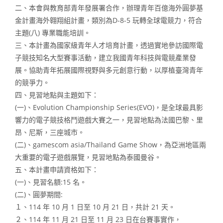
二、本會與教育部青年發展署合作，辦理青年百億海外圓夢基
金計畫海外翱翔組計畫，類別為D-8-5 玩轉全球電競力，符合
主題(八) 專業職能培訓。
三、本計畫為國家級青年人才培育計畫，透過實地參訪國際電
子競技知名大型賽事活動，建立我國青年科技與電競產業發
展。協助青年拓展國際視野與多元創意行動，以厚植臺灣青年
的競爭力。
四、見習地點與主題如下：
(一)、Evolution Championship Series(EVO)，是全球最具影
響力的電子競技格鬥遊戲大賽之一，見習地點為法國巴黎、里
昂、尼斯，三座城市。
(二)、gamescom asia/Thailand Game Show，為亞洲地區兩
大重要的電子遊戲展覽，見習地點為泰國曼谷。
五、本計畫申請資格如下：
(一)、見習名額:15 名。
(二)、圓夢期間:
１、114 年 10 月 1 日至 10 月 21 日，共計 21 天。
２、114 年 11 月 21 日至 11 月 23 日在台賽事實作，