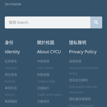
Secretariat.
身份
關於校園
隱私聲明
Identity
About CYCU
Privacy Policy
在校學生
中原首頁
個資政策
Students
CYCU Home
Personal Information
Policy
學生家長
校園地圖
資訊安全聲明
Parents
Campus Map
Information Security
畢業校友
交通指引
Statement
Alumni
Traffic Information
隱私權保護聲明
教師職員
分機資訊
Privacy Protection