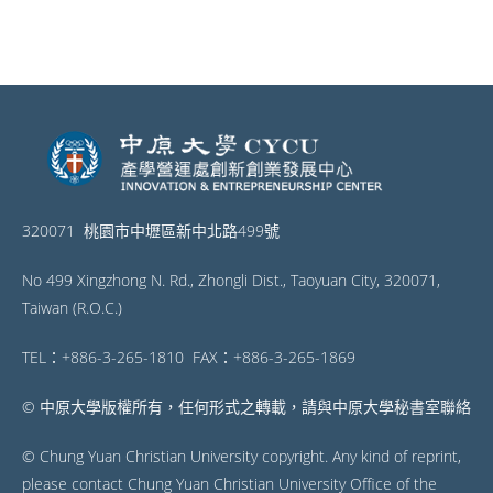
320071 桃園市中壢區新中北路499號
No 499 Xingzhong N. Rd., Zhongli Dist., Taoyuan City, 320071,
Taiwan (R.O.C.)
TEL：+886-3-265-1810 FAX：+886-3-265-1869
© 中原大學版權所有，任何形式之轉載，請與中原大學秘書室聯絡
© Chung Yuan Christian University copyright. Any kind of reprint,
please contact Chung Yuan Christian University Office of the