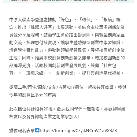
中原大學產學營運處推動「綠色」、「環保」、「永續」概
念，推出「綠聚人好客」市集活動，並結合本校眾多創新創業
資源分享及服務，鼓勵學生勇於踏出舒適圈，與微型創業家互
動交流，把理想付諸實現，讓學生體驗微型創業中學習知識，
增進學生實作能力，帶動跨領域學習風氣，展望校園新創企業
生成；同時，推廣本校創意創新創業之能量，增加校園新創的
品牌曝光度，活絡校園創新創業發展風氣，兼顧「社會包
容」、「環境永續」、「創新創業」，提升與創造當代福祉。
邀請二手/再生/原創/文創/古著/DIY攤位一起來共襄盛舉，參與
今年的創意且多元的市集
此次攤位共計招募20攤，歡迎找同學們一起報名，亦歡迎畢業
校友以及各界微創產業之創業家加入!
攤位報名表單
https://forms.gle/CzyjkNCmVJ1aVX3Z8