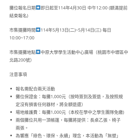
攤位報名日期
即日起至114年4月30日 中午12:00 (額滿提前
結束報名)
市集擺攤時間
114年5月13日(二)~5月14日(三) 每日
10:00~17:00
市集擺攤地點
中原大學學生活動中心廣場（桃園市中壢區中
北路200號）
注意事項
報名需配合兩天活動
攤位保證金：每攤1,000元（按時簽到及簽退，及按照規
定沒有損害任何器材，將全額退還）
場地維護費：每攤1,000元（本校在學中之學生團隊免繳)
兩個攤位共用一頂帳篷，每攤將提供：長桌乙張、椅子
兩張。
為響應「綠色、環保、永續」理念，本活動為「無塑」