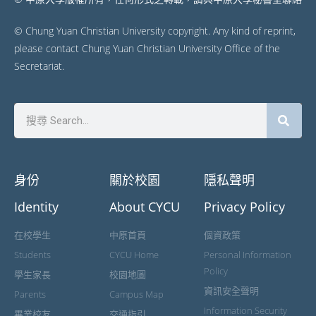
© Chung Yuan Christian University copyright. Any kind of reprint,
please contact Chung Yuan Christian University Office of the
Secretariat.
身份
關於校園
隱私聲明
Identity
About CYCU
Privacy Policy
在校學生
中原首頁
個資政策
Students
CYCU Home
Personal Information
Policy
學生家長
校園地圖
資訊安全聲明
Parents
Campus Map
Information Security
畢業校友
交通指引