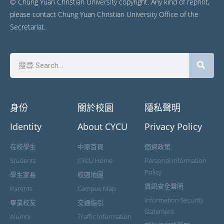
© Chung Yuan Christian University copyright. Any kind of reprint,
please contact Chung Yuan Christian University Office of the
Secretariat.
身份
關於校園
隱私聲明
Identity
About CYCU
Privacy Policy
在校學生
中原首頁
個資政策
Students
CYCU Home
Personal Information
Policy
學生家長
校園地圖
資訊安全聲明
Parents
Campus Map
Information Security
畢業校友
交通指引
Statement
Alumni
Traffic Information