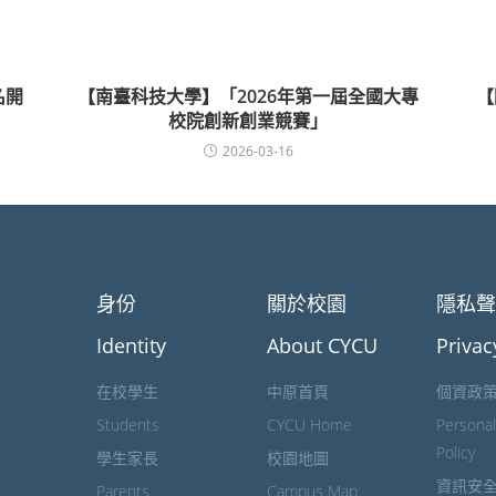
名開
【南臺科技大學】「2026年第一屆全國大專
【
校院創新創業競賽」
2026-03-16
身份
關於校園
隱私
Identity
About CYCU
Privac
在校學生
中原首頁
個資政
Students
CYCU Home
Personal
Policy
學生家長
校園地圖
資訊安
Parents
Campus Map