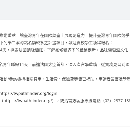
推動重點，讓臺灣青年在國際舞臺上展現創造力，提升臺灣青年國際競爭
下列舉二案蹲點名額較多之計畫項目，歡迎貴校學生踴躍報名：
年蹲點14天，探索法國頂級酒莊，了解氣候變遷下的產業創新，品味葡萄酒文
提供6名青年蹲點14天，前進法國太空首都，潛入產官學重鎮，從實務見習
議/活動/參訪機構相關費用、生活費、保險費等皆已補助，申請者語言及學
https://twpathfinder.org/login
（
https://twpathfinder.org/
），或洽官方客服專線電話（02）2377-13