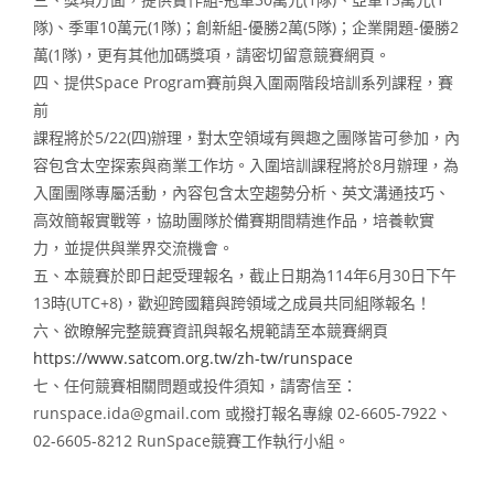
隊)、季軍10萬元(1隊)；創新組-優勝2萬(5隊)；企業開題-優勝2
萬(1隊)，更有其他加碼獎項，請密切留意競賽網頁。
四、提供Space Program賽前與入圍兩階段培訓系列課程，賽
前
課程將於5/22(四)辦理，對太空領域有興趣之團隊皆可參加，內
容包含太空探索與商業工作坊。入圍培訓課程將於8月辦理，為
入圍團隊專屬活動，內容包含太空趨勢分析、英文溝通技巧、
高效簡報實戰等，協助團隊於備賽期間精進作品，培養軟實
力，並提供與業界交流機會。
五、本競賽於即日起受理報名，截止日期為114年6月30日下午
13時(UTC+8)，歡迎跨國籍與跨領域之成員共同組隊報名！
六、欲瞭解完整競賽資訊與報名規範請至本競賽網頁
https://www.satcom.org.tw/zh-tw/runspace
七、任何競賽相關問題或投件須知，請寄信至：
runspace.ida@gmail.com 或撥打報名專線 02-6605-7922、
02-6605-8212 RunSpace競賽工作執行小組。