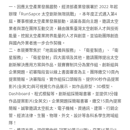
一、因應太空產業發展趨勢，經濟部產業發展署於 2022 年起
辦理「RunSapce 太空創新無限挑戰」，本年度正式邁入第4
屆。賽事根據太空產業發展脈動，涵蓋各面向主題，邀請太空
業者與潛在團隊互動交流，藉由匯集臺灣太空創新人才與技術
能量，挖掘太空產業跨界能量的人才與創意，並協助團隊創造
與國內外業者進一步合作契機。
二、本競賽聚焦於「地面設備與服務」、「衛星製造」、「衛
星服務」、「衛星發射」四大面項及其他，邀請團隊提出太空
創新解決應用方案與作品。競賽賽制共分為實作組、創新組與
企業開題，初審階段皆以線上書面審查為主，團隊繳交10頁內
提案簡報。決審階段，實作組採口頭報告、提供90秒作品提案
影片(全英文)與可視覺化作品展示，如作品原型、3D模型、
Dashboard、程式模擬等。創新組採簡報書審，並提供3分鐘
作品提案影片(全英文)。企業開題採簡報書審，繳交15頁內提案
簡報。誠摯邀請太空航太、電子機械、資通訊、建築、行銷企
管、經濟法律、生醫、物理、外文、設計等各科系學生跨域組
隊！
三、獎項方面，提供實作組-冠軍30萬元(1隊)、亞軍15萬元(1