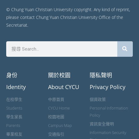
© Chung Yuan Christian University copyright. Any kind of reprint,
please contact Chung Yuan Christian University Office of the
Secretariat.
身份
關於校園
隱私聲明
Identity
About CYCU
Privacy Policy
在校學生
中原首頁
個資政策
Students
CYCU Home
Personal Information
Policy
學生家長
校園地圖
資訊安全聲明
Parents
Campus Map
Information Security
畢業校友
交通指引