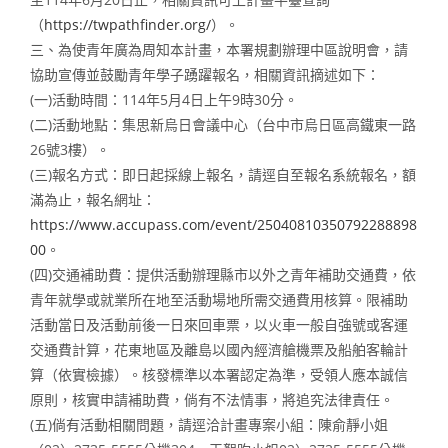
（
https://twpathfinder.org/
）。
三、為使青年廣為周知本計畫，本署規劃辦理中區說明會，請
協助宣傳並鼓勵青年學子踴躍報名，相關資訊摘述如下：
(一)活動時間：114年5月4日上午9時30分。
(二)活動地點：集思新烏日會議中心（台中市烏日區高鐵東一路
26號3樓）。
(三)報名方式：即日起採線上報名，請逕自至報名系統報名，額
滿為止，報名網址：
https://www.accupass.com/event/25040810350792288898
00
。
(四)交通補助費：提供活動辦理縣市以外之青年補助交通費，依
青年就學或就業所在地至活動場地所需交通費用核算。限補助
活動當日及活動前後一日來回車票，以火車一般自強號或客運
交通費計算，花東地區及離島以國內經濟艙機票及船舶客輪計
算（依實檢據）。核發標準以本署認定為準，受領人應本誠信
原則，核實申請補助費，倘有不法情事，將追究法律責任。
(五)倘有活動相關問題，請逕洽計畫專案小組：陳俞靜小姐