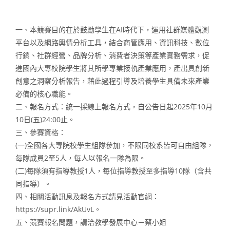
一、本競賽目的在於鼓勵學生在AI時代下，運用社群媒體觀測
平台以及網路輿情分析工具，結合商管應用、資訊科技、數位
行銷、社群經營、品牌分析、消費者決策等產業實務需求，促
進國內大專校院學生將其所學專業接軌產業應用，產出具創新
創意之洞察分析報告，藉此過程引導及培養學生具備未來產業
必備的核心職能。
二、報名方式：統一採線上報名方式，自公告日起2025年10月
10日(五)24:00止。
三、參賽資格：
(一)全國各大專院校學生組隊參加，不限同校系皆可自由組隊，
每隊成員2至5人，每人以報名一隊為限。
(二)每隊須有指導教授1人，每位指導教授至多指導10隊（含共
同指導）。
四、相關活動訊息及報名方式請見活動官網：
https://supr.link/AkUvL。
五、競賽報名問題，請洽教學發展中心－蔡小姐