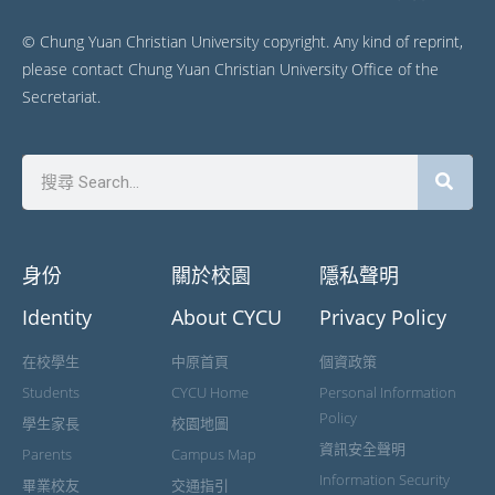
© Chung Yuan Christian University copyright. Any kind of reprint,
please contact Chung Yuan Christian University Office of the
Secretariat.
身份
關於校園
隱私聲明
Identity
About CYCU
Privacy Policy
在校學生
中原首頁
個資政策
Students
CYCU Home
Personal Information
Policy
學生家長
校園地圖
資訊安全聲明
Parents
Campus Map
Information Security
畢業校友
交通指引