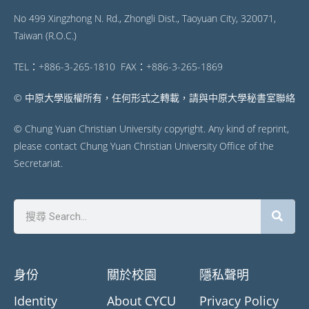
No 499 Xingzhong N. Rd., Zhongli Dist., Taoyuan City, 320071,
Taiwan (R.O.C.)
TEL：+886-3-265-1810 FAX：+886-3-265-1869
© 中原大學版權所有，任何形式之轉載，請與中原大學秘書室聯絡
© Chung Yuan Christian University copyright. Any kind of reprint,
please contact Chung Yuan Christian University Office of the
Secretariat.
身份
關於校園
隱私聲明
Identity
About CYCU
Privacy Policy