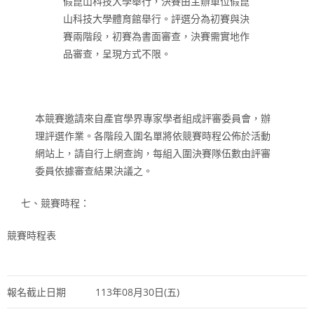
假崑山科技大學舉行，決賽由主辦單位假崑
山科技大學體育館舉行。評選分為初賽與決
賽兩階段，初賽為書面審查，決賽需實地作
品審查，呈現方式不限。
本競賽邀請來自產官學界專家學者組成評審委員會，辦
理評選作業。各階段入圍名單將依競賽時程公佈於活動
網站上，請自行上網查詢，每組入圍決賽隊伍數由評審
委員依據審查結果決議之。
七、競賽時程：
競賽時程表
報名截止日期
113年08月30日(五)