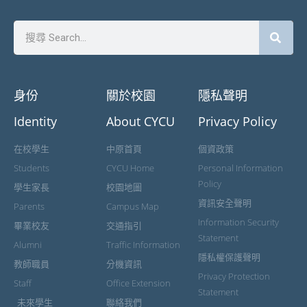
身份
關於校園
隱私聲明
Identity
About CYCU
Privacy Policy
在校學生
中原首頁
個資政策
Students
CYCU Home
Personal Information
Policy
學生家長
校園地圖
資訊安全聲明
Parents
Campus Map
Information Security
畢業校友
交通指引
Statement
Alumni
Traffic Information
隱私權保護聲明
教師職員
分機資訊
Privacy Protection
Staff
Office Extension
Statement
未來學生
聯絡我們