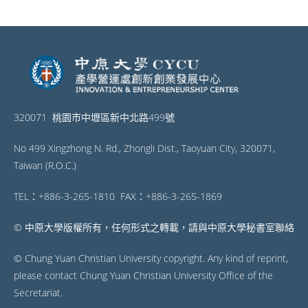
320071 桃園市中壢區新中北路499號
No 499 Xingzhong N. Rd., Zhongli Dist., Taoyuan City, 320071,
Taiwan (R.O.C.)
TEL：+886-3-265-1810 FAX：+886-3-265-1869
© 中原大學版權所有，任何形式之轉載，請與中原大學秘書室聯絡
© Chung Yuan Christian University copyright. Any kind of reprint,
please contact Chung Yuan Christian University Office of the
Secretariat.