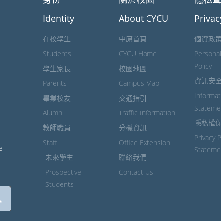
Identity
About CYCU
Privac
在校學生
中原首頁
個資政
Students
CYCU Home
Personal
Policy
學生家長
校園地圖
資訊安
Parents
Campus Map
Informat
畢業校友
交通指引
Stateme
Alumni
Traffic Information
隱私權
教師職員
分機資訊
Privacy 
Staff
Office Extension
e
Stateme
未來學生
聯絡我們
Prospective
Contact Us
Students