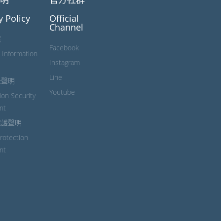
y Policy
Official
Channel
策
Facebook
 Information
Instagram
Line
全聲明
Youtube
ion Security
nt
保護聲明
Protection
nt