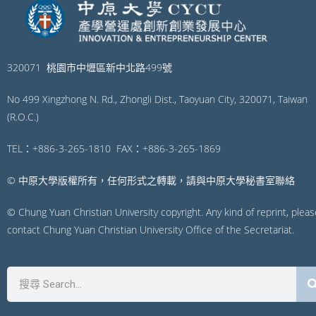
320071 桃園市中壢區新中北路499號
No 499 Xingzhong N. Rd., Zhongli Dist., Taoyuan City, 320071, Taiwan
(R.O.C.)
TEL：+886-3-265-1810 FAX：+886-3-265-1869
© 中原大學版權所有，任何形式之轉載，請與中原大學秘書室聯絡
© Chung Yuan Christian University copyright. Any kind of reprint, pleas
contact Chung Yuan Christian University Office of the Secretariat.