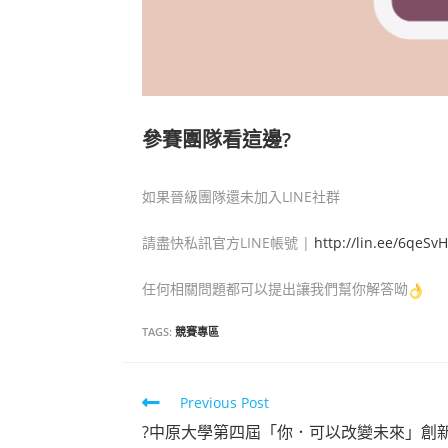
參賽團隊看這邊?
如果晉級團隊還未加入LINE社群
請盡快私訊官方LINE帳號 |
http://lin.ee/6qeSv
任何相關問題都可以提出讓我們幫你解答呦
TAGS:
競賽專區
Previous Post
?中原大學第四屆「你．可以改變未來」創